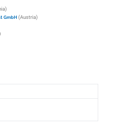
ia)
(Austria)
tät GmbH
)