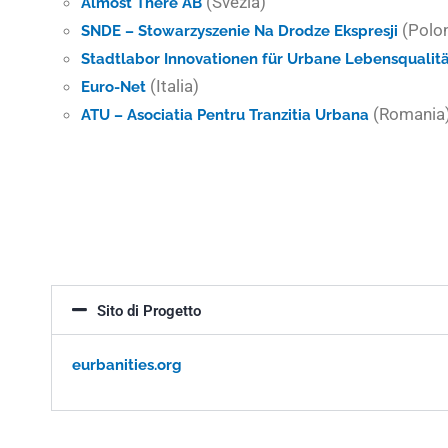
(Svezia)
Almost There AB
(Polon
SNDE – Stowarzyszenie Na Drodze Ekspresji
Stadtlabor Innovationen für Urbane Lebensquali
(Italia)
Euro-Net
(Romania
ATU – Asociatia Pentru Tranzitia Urbana
Sito di Progetto
eurbanities.org