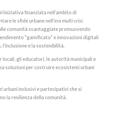
n’iniziativa finanziata nell’ambito di
are le sfide urbane nell’
era multi-crisi
.
alle comunità svantaggiate promuovendo
endimento “gamificato” e innovazioni digitali
l’inclusione e la sostenibilità.
ocali, gli educatori, le autorità municipali e
ea soluzioni per costruire ecosistemi urbani
 urbani inclusivi e partecipativi che si
ano la resilienza della comunità.